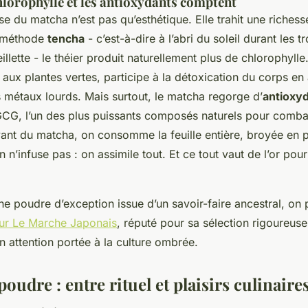
hlorophylle et les antioxydants comptent
se du matcha n’est pas qu’esthétique. Elle trahit une riches
a méthode
tencha
- c’est-à-dire à l’abri du soleil durant les 
illette - le théier produit naturellement plus de chlorophyll
aux plantes vertes, participe à la détoxication du corps en 
s métaux lourds. Mais surtout, le matcha regorge d’
antioxy
G, l’un des plus puissants composés naturels pour combatt
vant du matcha, on consomme la feuille entière, broyée en p
n n’infuse pas : on assimile tout. Et ce tout vaut de l’or pou
e poudre d’exception issue d’un savoir-faire ancestral, on 
ur Le Marche Japonais
, réputé pour sa sélection rigoureuse
 attention portée à la culture ombrée.
poudre : entre rituel et plaisirs culinaire