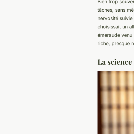
Bien trop souven
tâches, sans mêm
nervosité suivie
choisissait un a
émeraude venu t
riche, presque m
La science 