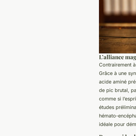
L’alliance mag
Contrairement à
Grâce à une syne
acide aminé pr
de pic brutal, 
comme si l’espri
études prélimina
hémato-encéphali
idéale pour déma