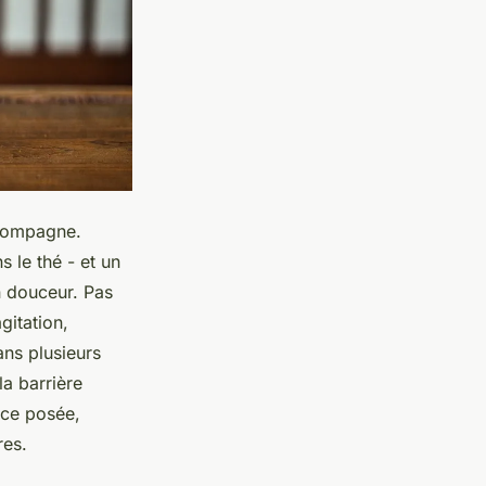
compagne.
 le thé - et un
n douceur. Pas
gitation,
ans plusieurs
la barrière
nce posée,
res.