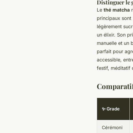
Distinguer le
Le
thé matcha
n
principaux sont
légèrement sucr
un élixir. Son p
manuelle et un b
parfait pour agr
accessible, ent
festif, méditati
Comparati
✨ Grade
Cérémoni