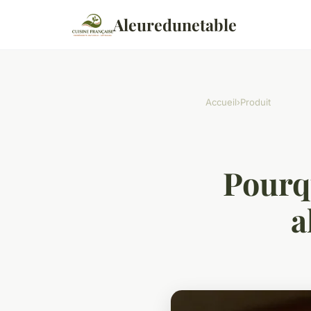
Aleuredunetable
Accueil
›
Produit
Pourqu
a