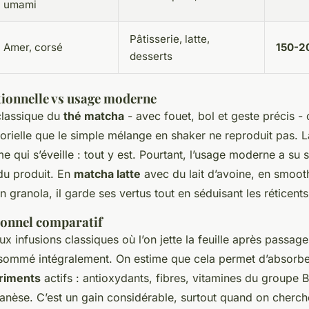
umami
Pâtisserie, latte,
Amer, corsé
150-2
desserts
tionnelle vs usage moderne
classique du
thé matcha
- avec fouet, bol et geste précis -
orielle que le simple mélange en shaker ne reproduit pas. 
ôme qui s’éveille : tout y est. Pourtant, l’usage moderne a su 
 du produit. En
matcha latte
avec du lait d’avoine, en smooth
 granola, il garde ses vertus tout en séduisant les réticents
ionnel comparatif
x infusions classiques où l’on jette la feuille après passage 
sommé intégralement. On estime que cela permet d’absorbe
triments
actifs : antioxydants, fibres, vitamines du groupe 
èse. C’est un gain considérable, surtout quand on cherch