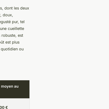
s, dont les deux
r, doux,
usté pur, tel
 une cueillette
 robuste, est
ût est plus
- quotidien ou
x moyen au
00 €