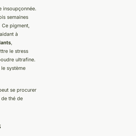
se insoupçonnée.
trois semaines
e. Ce pigment,
aidant à
dants
,
re le stress
oudre ultrafine.
r le système
peut se procurer
 de thé de
s