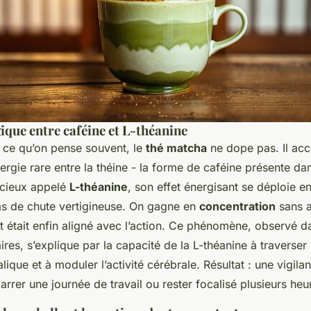
ique entre caféine et L-théanine
 ce qu’on pense souvent, le
thé matcha
ne dope pas. Il ac
rgie rare entre la théine - la forme de caféine présente dans
écieux appelé
L-théanine
, son effet énergisant se déploie e
pas de chute vertigineuse. On gagne en
concentration
sans a
t était enfin aligné avec l’action. Ce phénomène, observé d
ires, s’explique par la capacité de la L-théanine à traverser 
que et à moduler l’activité cérébrale. Résultat : une vigila
rrer une journée de travail ou rester focalisé plusieurs heu