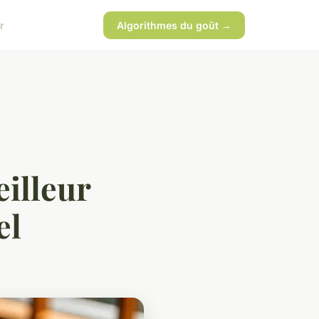
r
Algorithmes du goût →
eilleur
el