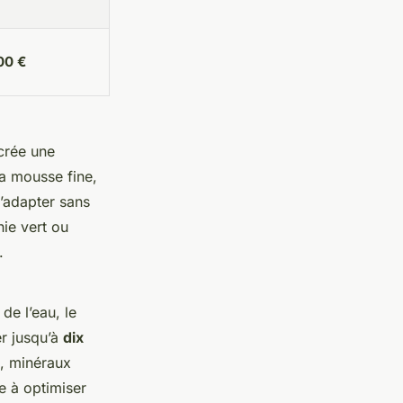
00 €
 crée une
La mousse fine,
s’adapter sans
ie vert ou
.
de l’eau, le
r jusqu’à
dix
B, minéraux
e à optimiser