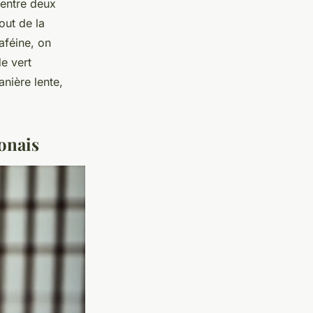
 entre deux
out de la
aféine, on
e vert
nière lente,
ponais