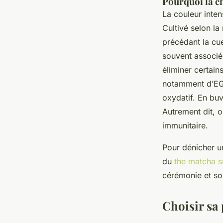
Pourquoi la c
La couleur inten
Cultivé selon l
précédant la cue
souvent associé 
éliminer certain
notamment d’EGC
oxydatif. En bu
Autrement dit, o
immunitaire.
Pour dénicher un
du
the matcha s
cérémonie et son
Choisir sa 