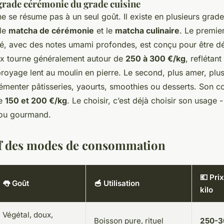
 grade cérémonie du grade cuisine
e se résume pas à un seul goût. Il existe en plusieurs grade
 le
matcha de cérémonie
et le
matcha culinaire
. Le premie
é, avec des notes umami profondes, est conçu pour être dég
rix tourne généralement autour de
250 à 300 €/kg
, reflétant
royage lent au moulin en pierre. Le second, plus amer, plus
émenter pâtisseries, yaourts, smoothies ou desserts. Son co
re
150 et 200 €/kg
. Le choisir, c’est déjà choisir son usage 
f ou gourmand.
f des modes de consommation
💶 Pri
👅 Goût
🥣 Utilisation
kilo
Végétal, doux,
Boisson pure, rituel
250-3