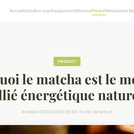
Accueil
Actu
Bon plan
Equipement
Minceur
Produit
Restaurant Ba
PRODUIT
oi le matcha est le m
llié énergétique natur
Amable
•
05/06/2026 20:59
•
11 min de lecture