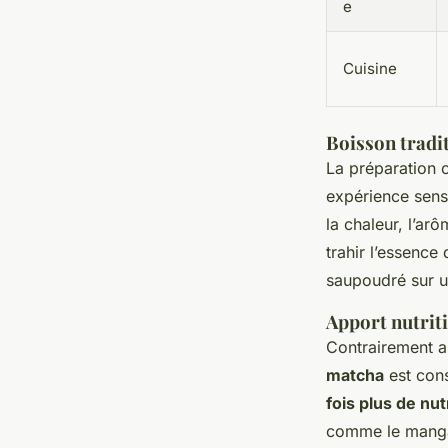
e
Cuisine
Boisson tradi
La préparation 
expérience sens
la chaleur, l’ar
trahir l’essence
saupoudré sur un
Apport nutrit
Contrairement au
matcha
est con
fois plus de nu
comme le mangan