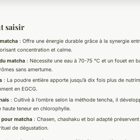
t saisir
 matcha
: Offre une énergie durable grâce à la synergie entr
orisant concentration et calme.
 du matcha
: Nécessite une eau à 70-75 °C et un fouet en 
arômes sans amertume.
s
: La poudre entière apporte jusqu’à dix fois plus de nutri
amment en EGCG.
nais
: Cultivé à l’ombre selon la méthode tencha, il dévelo
 haute teneur en chlorophylle.
 pour matcha
: Chasen, chashaku et bol adapté préservent l
rituel de dégustation.