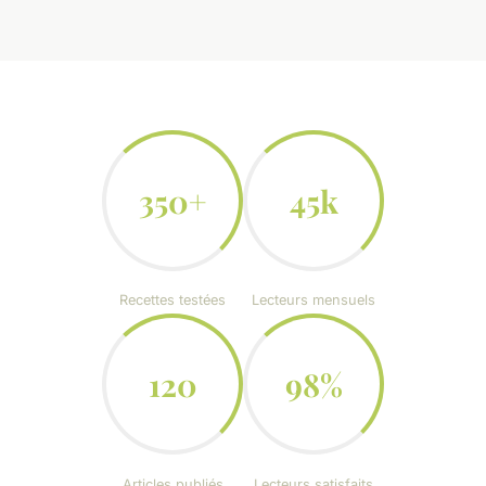
350+
45k
Recettes testées
Lecteurs mensuels
120
98%
Articles publiés
Lecteurs satisfaits