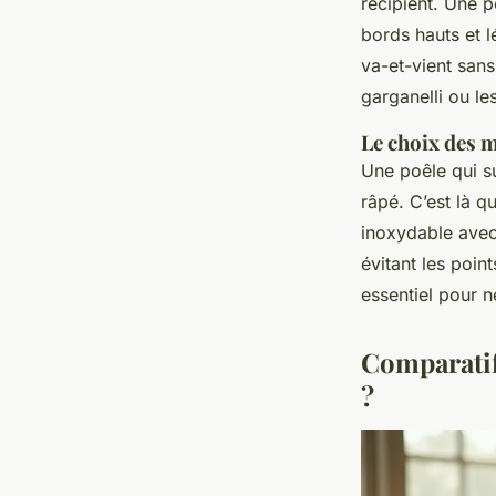
récipient. Une 
bords hauts et l
va-et-vient sans
garganelli ou le
Le choix des 
Une poêle qui s
râpé. C’est là q
inoxydable ave
évitant les poin
essentiel pour 
Comparatif
?