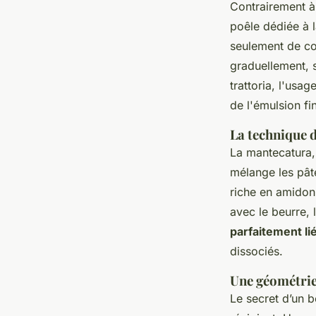
Contrairement à
poêle dédiée à l
seulement de con
graduellement, s
trattoria, l'usa
de l'émulsion fi
La technique 
La mantecatura, 
mélange les pât
riche en amidon.
avec le beurre, 
parfaitement li
dissociés.
Une géométri
Le secret d’un b