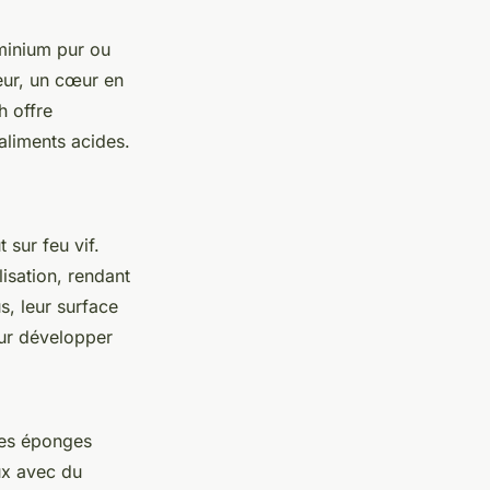
uminium pur ou
ieur, un cœur en
h offre
 aliments acides.
sur feu vif.
lisation, rendant
s, leur surface
our développer
 les éponges
ux avec du