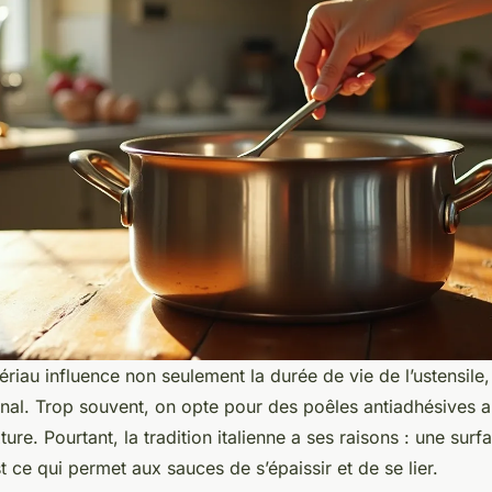
riau influence non seulement la durée de vie de l’ustensile,
final. Trop souvent, on opte pour des poêles antiadhésives 
xture. Pourtant, la tradition italienne a ses raisons : une sur
t ce qui permet aux sauces de s’épaissir et de se lier.