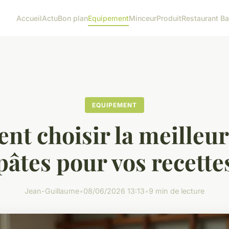
Accueil
Actu
Bon plan
Equipement
Minceur
Produit
Restaurant Ba
EQUIPEMENT
t choisir la meilleur
pâtes pour vos recette
Jean-Guillaume
•
08/06/2026 13:13
•
9 min de lecture