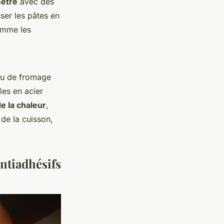
mètre
avec des
ser les pâtes en
comme les
 ou de fromage
les en acier
e la chaleur
,
de la cuisson,
ntiadhésifs