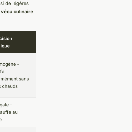
 si de légères
u
vécu culinaire
écision
mique
mogène -
fe
rmément sans
s chauds
gale -
auffe au
e