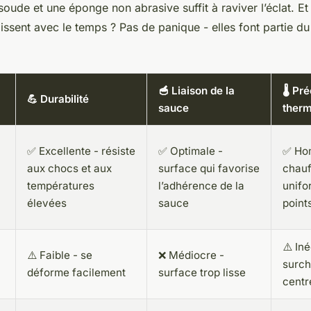
oude et une éponge non abrasive suffit à raviver l’éclat. Et
ssent avec le temps ? Pas de panique - elles font partie d
🥣 Liaison de la
🌡️ Pr
💪 Durabilité
sauce
ther
✅ Excellente - résiste
✅ Optimale -
✅ Ho
aux chocs et aux
surface qui favorise
chauf
températures
l’adhérence de la
unifo
élevées
sauce
point
⚠️ Iné
⚠️ Faible - se
❌ Médiocre -
surch
déforme facilement
surface trop lisse
centr