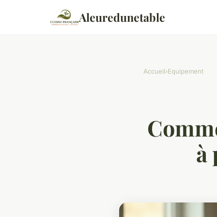
Aleuredunetable
Accueil
›
Equipement
Commen
à 