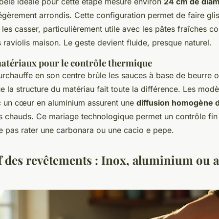
poêle idéale pour cette étape mesure environ
24 cm de dia
égèrement arrondis. Cette configuration permet de faire glis
 les casser, particulièrement utile avec les pâtes fraîches 
s raviolis maison. Le geste devient fluide, presque naturel.
matériaux pour le contrôle thermique
urchauffe en son centre brûle les sauces à base de beurre
ue la structure du matériau fait toute la différence. Les modè
c un cœur en aluminium assurent une
diffusion homogène d
ts chauds. Ce mariage technologique permet un contrôle fin 
ne pas rater une carbonara ou une cacio e pepe.
 des revêtements : Inox, aluminium ou a