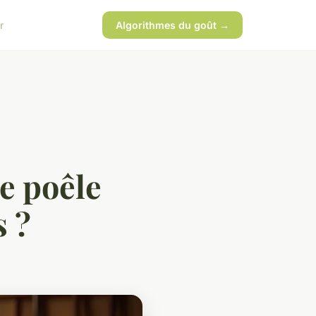
r
Algorithmes du goût →
e poêle
s ?