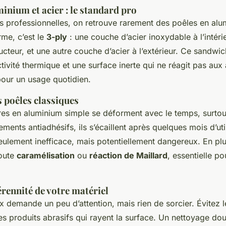
minium et acier : le standard pro
es professionnelles, on retrouve rarement des poêles en al
rme, c’est le
3-ply
: une couche d’acier inoxydable à l’intér
teur, et une autre couche d’acier à l’extérieur. Ce sandwic
tivité thermique et une surface inerte qui ne réagit pas aux
pour un usage quotidien.
s poêles classiques
es en aluminium simple se déforment avec le temps, surtout 
ments antiadhésifs, ils s’écaillent après quelques mois d’uti
seulement inefficace, mais potentiellement dangereux. En plu
toute
caramélisation
ou
réaction de Maillard
, essentielle p
érennité de votre matériel
ox demande un peu d’attention, mais rien de sorcier. Évitez
es produits abrasifs qui rayent la surface. Un nettoyage do