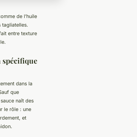
comme de l’huile
tagliatelles.
ait entre texture
le.
 spécifique
ctement dans la
 Sauf que
 sauce naît des
 le rôle : une
ordement, et
midon.