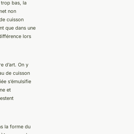
trop bas, la
rmet non
 de cuisson
ant que dans une
différence lors
e d’art. On y
au de cuisson
iée s’émulsifie
ne et
restent
ns la forme du