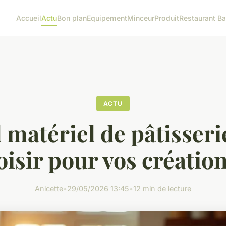
Accueil
Actu
Bon plan
Equipement
Minceur
Produit
Restaurant Ba
ACTU
 matériel de pâtisseri
oisir pour vos création
Anicette
•
29/05/2026 13:45
•
12 min de lecture