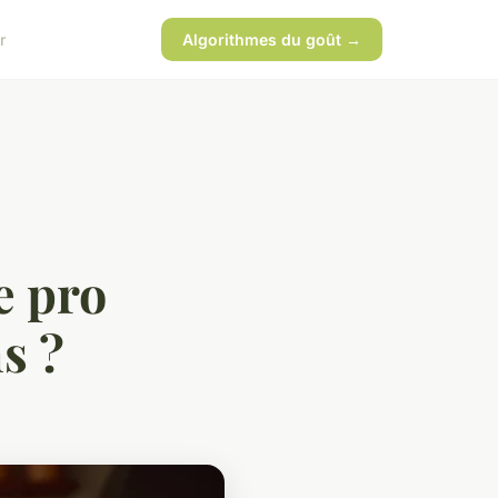
r
Algorithmes du goût →
e pro
s ?