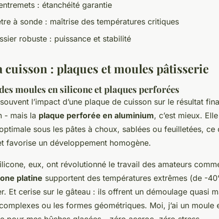
entremets : étanchéité garantie
e à sonde : maîtrise des températures critiques
sier robuste : puissance et stabilité
a cuisson : plaques et moules pâtisserie
des moules en silicone et plaques perforées
ouvent l’impact d’une plaque de cuisson sur le résultat fina
en - mais la
plaque perforée en aluminium
, c’est mieux. Ell
r optimale sous les pâtes à choux, sablées ou feuilletées, ce 
et favorise un développement homogène.
ilicone, eux, ont révolutionné le travail des amateurs comm
cone platine
supportent des températures extrêmes (de -4
. Et cerise sur le gâteau : ils offrent un démoulage quasi m
s complexes ou les formes géométriques. Moi, j’ai un moule
ise pour mes bûches glacées - zéro accroc, zéro stress.