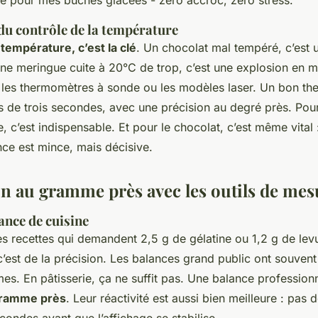
du contrôle de la température
 température, c’est la clé
. Un chocolat mal tempéré, c’est 
Une meringue cuite à 20°C de trop, c’est une explosion en mi
t les thermomètres à sonde ou les modèles laser. Un bon t
 de trois secondes, avec une précision au degré près. Pour
e, c’est indispensable. Et pour le chocolat, c’est même vital 
nce est mince, mais décisive.
on au gramme près avec les outils de mes
ance de cuisine
s recettes qui demandent 2,5 g de gélatine ou 1,2 g de levu
 c’est de la précision. Les balances grand public ont souven
s. En pâtisserie, ça ne suffit pas. Une balance professionne
gramme près
. Leur réactivité est aussi bien meilleure : pas 
condes avant que l’affichage se stabilise.