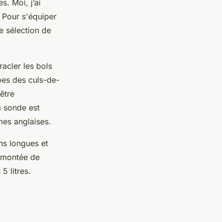
. Moi, j’ai
. Pour s'équiper
e sélection de
racler les bols
bes des culs-de-
 être
à sonde est
mes anglaises.
ons longues et
e montée de
5 litres.