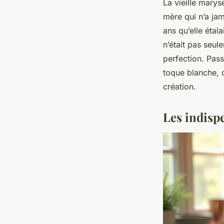
La vieille marys
mère qui n’a jam
ans qu’elle étal
n’était pas seul
perfection. Pas
toque blanche, c
création.
Les indisp