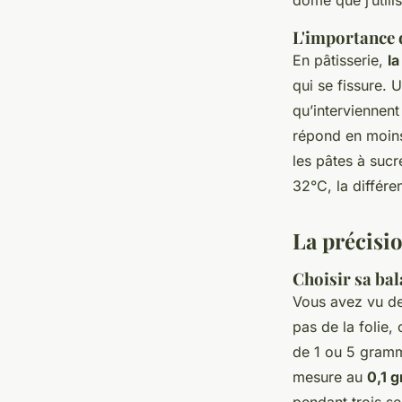
L'importance 
En pâtisserie,
la
qui se fissure. 
qu’interviennen
répond en moins
les pâtes à sucr
32°C, la différe
La précisi
Choisir sa bal
Vous avez vu de
pas de la folie,
de 1 ou 5 gramme
mesure au
0,1 
pendant trois se