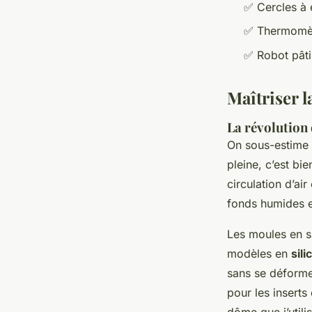
✅ Cercles à 
✅ Thermomètr
✅ Robot pâtis
Maîtriser l
La révolution 
On sous-estime s
pleine, c’est bi
circulation d’ai
fonds humides 
Les moules en s
modèles en
sili
sans se déformer
pour les insert
dôme que j’util