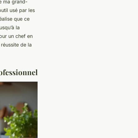
de ma grand-
util usé par les
éalise que ce
usqu’à la
pour un chef en
réussite de la
ofessionnel