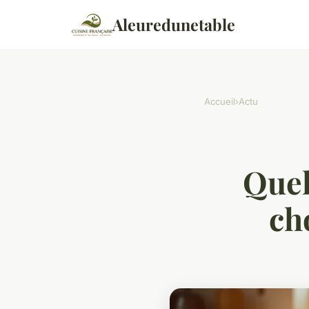
Aleuredunetable
Accueil
›
Actu
Quel
ch