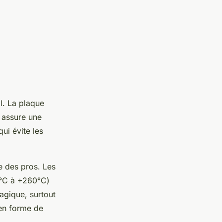
l. La plaque
e assure une
qui évite les
e des pros. Les
0°C à +260°C)
agique, surtout
 en forme de