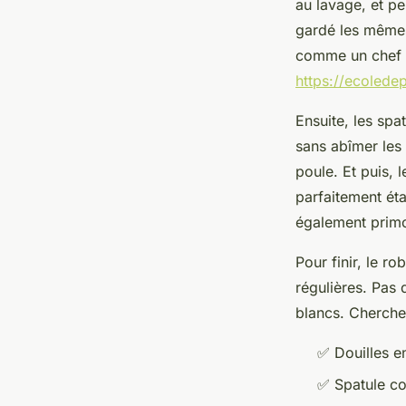
au lavage, et p
gardé les mêmes 
comme un chef e
https://ecoledep
Ensuite, les spa
sans abîmer les
poule. Et puis, l
parfaitement ét
également primo
Pour finir, le ro
régulières. Pas
blancs. Cherch
✅ Douilles en
✅ Spatule co