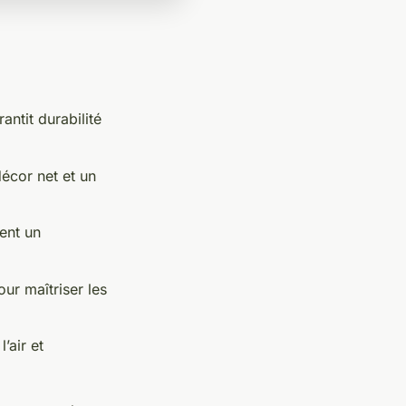
ntit durabilité
décor net et un
tent un
ur maîtriser les
’air et