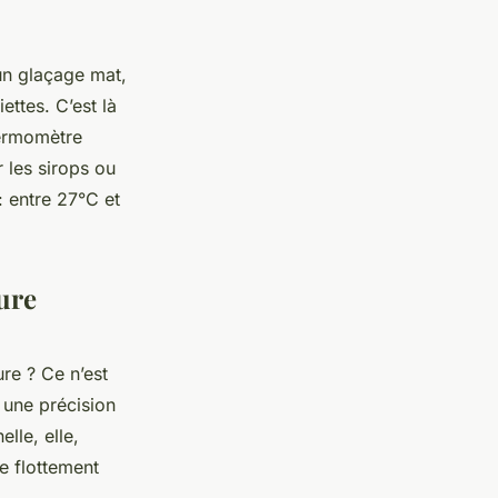
un glaçage mat,
ettes. C’est là
hermomètre
 les sirops ou
: entre 27°C et
ure
re ? Ce n’est
t une précision
lle, elle,
de flottement