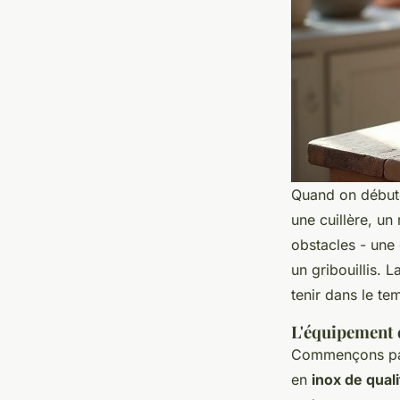
Quand on débute
une cuillère, u
obstacles - une
un gribouillis. 
tenir dans le te
L'équipement 
Commençons par l
en
inox de qual