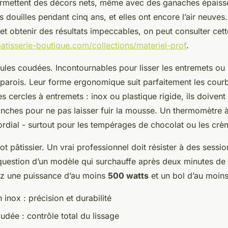
ermettent des décors nets, même avec des ganaches épaisses
douilles pendant cinq ans, et elles ont encore l’air neuves
t obtenir des résultats impeccables, on peut consulter cett
atisserie-boutique.com/collections/materiel-prof
.
tules coudées. Incontournables pour lisser les entremets ou 
 parois. Leur forme ergonomique suit parfaitement les cour
es cercles à entremets : inox ou plastique rigide, ils doivent
anches pour ne pas laisser fuir la mousse. Un thermomètre 
rdial - surtout pour les tempérages de chocolat ou les crè
bot pâtissier. Un vrai professionnel doit résister à des sessi
 question d’un modèle qui surchauffe après deux minutes d
ez une puissance d’au moins
500 watts
et un bol d’au moins 
 inox : précision et durabilité
udée : contrôle total du lissage