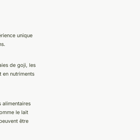
rience unique
ns.
es de goji, les
t en nutriments
 alimentaires
omme le lait
peuvent être