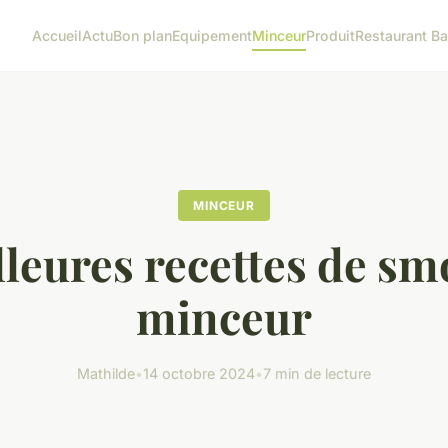
Accueil
Actu
Bon plan
Equipement
Minceur
Produit
Restaurant Ba
MINCEUR
lleures recettes de sm
minceur
Mathilde
•
14 octobre 2024
•
7 min de lecture