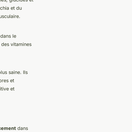
chia et du
usculaire.
 dans le
t des vitamines
us saine. Ils
bres et
tive et
acement
dans