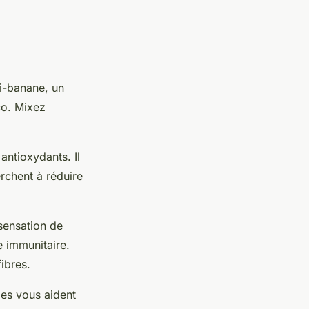
i-banane, un
co. Mixez
antioxydants. Il
erchent à réduire
sensation de
e immunitaire.
ibres.
les vous aident