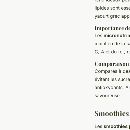
lipides sont ess
yaourt grec appo
Importance d
Les
micronutri
maintien de la s
C, A et du fer, 
Comparaison a
Comparés à des c
évitent les sucr
antioxydants. Ai
savoureuse.
Smoothies
Les
smoothies 