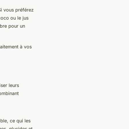
Si vous préférez
coco ou le jus
mbre pour un
faitement à vos
ser leurs
combinant
le, ce qui les
es, glucides et