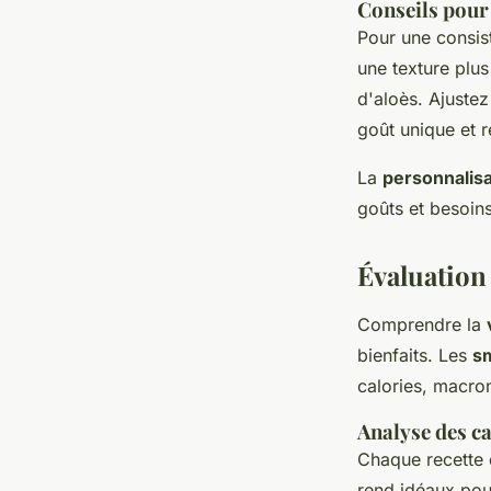
Conseils pour 
Pour une consis
une texture plus
d'aloès. Ajuste
goût unique et r
La
personnalisa
goûts et besoins
Évaluation
Comprendre la
bienfaits. Les
sm
calories, macro
Analyse des c
Chaque recette d
rend idéaux pou