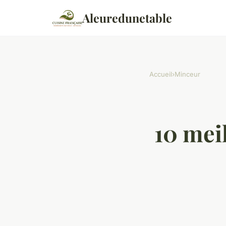
Aleuredunetable
Accueil
›
Minceur
10 mei