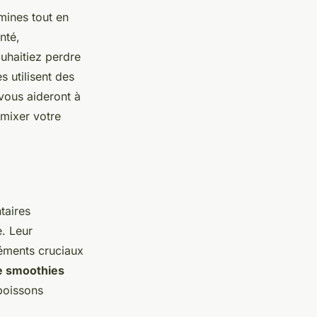
mines tout en
nté,
uhaitiez perdre
 utilisent des
vous aideront à
 mixer votre
taires
. Leur
léments cruciaux
e smoothies
boissons