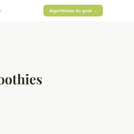
r
Algorithmes du goût →
oothies