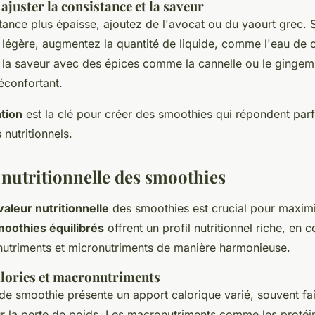
ajuster la consistance et la saveur
tance plus épaisse, ajoutez de l'avocat ou du yaourt grec. 
 légère, augmentez la quantité de liquide, comme l'eau de 
z la saveur avec des épices comme la cannelle ou le ginge
éconfortant.
tion
est la clé pour créer des smoothies qui répondent par
 nutritionnels.
 nutritionnelle des smoothies
valeur nutritionnelle
des smoothies est crucial pour maximi
oothies équilibrés
offrent un profil nutritionnel riche, en 
nutriments et micronutriments de manière harmonieuse.
alories et macronutriments
e smoothie présente un apport calorique varié, souvent faib
r la perte de poids. Les macronutriments comme les protéin