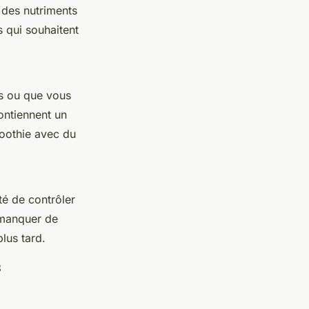
r des nutriments
s qui souhaitent
s ou que vous
ontiennent un
moothie avec du
ité de contrôler
s manquer de
plus tard.
s